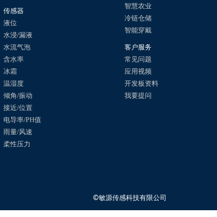
智慧农业
传感器
冷链仓储
液位
智能穿戴
水浸/漏液
水流气泡
客户服务
含水率
常见问题
冰霜
应用视频
温湿度
开发板资料
倾角/振动
我要提问
接近/位置
电导率/PH值
雨量/风速
柔性压力
©
敏源传感科技有限公司