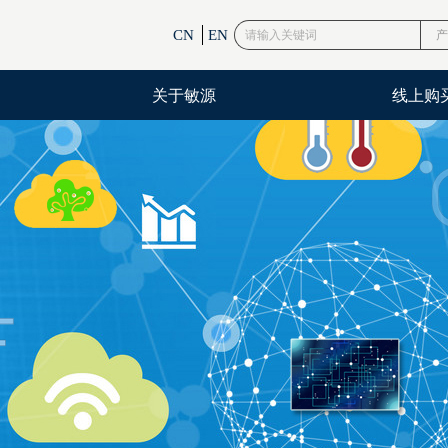
CN
EN
产
关于敏源
线上购