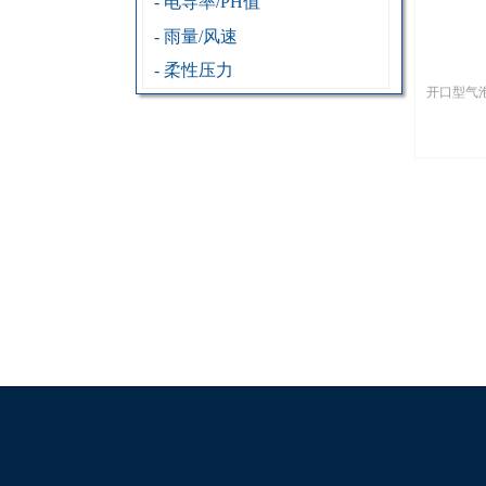
- 电导率/PH值
- 雨量/风速
- 柔性压力
开口型气